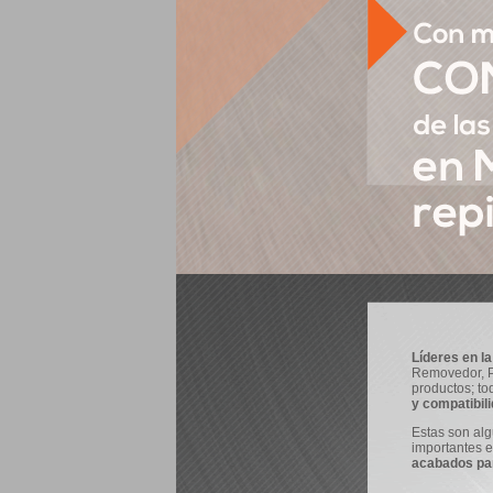
Líderes en la
Removedor, Pl
productos; to
y compatibil
Estas son al
importantes 
acabados pa